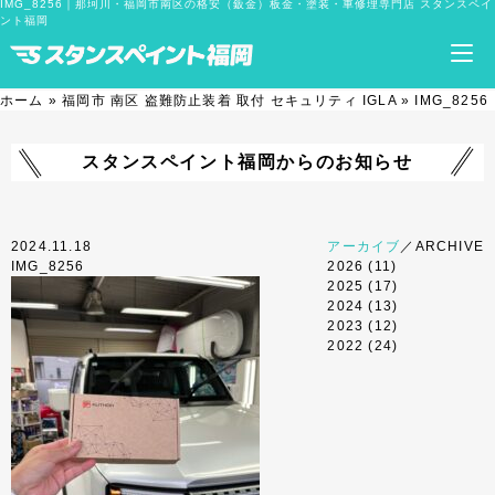
IMG_8256｜那珂川・福岡市南区の格安（鈑金）板金・塗装・車修理専門店 スタンスペイ
ント福岡
ホーム
»
福岡市 南区 盗難防止装着 取付 セキュリティ IGLA
»
IMG_8256
スタンスペイント福岡からのお知らせ
2024.11.18
アーカイブ
／ARCHIVE
IMG_8256
2026
(11)
2025
(17)
2024
(13)
2023
(12)
2022
(24)