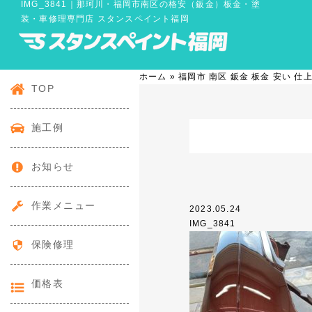
IMG_3841｜那珂川・福岡市南区の格安（鈑金）板金・塗
装・車修理専門店 スタンスペイント福岡
ホーム
»
福岡市 南区 鈑金 板金 安い 
TOP
施工例
お知らせ
作業メニュー
2023.05.24
IMG_3841
保険修理
価格表